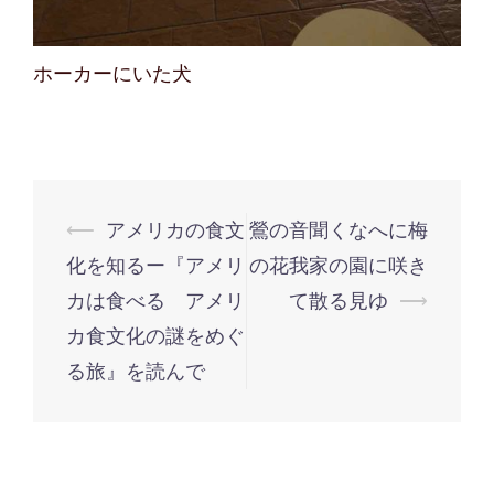
ホーカーにいた犬
投
⟵
アメリカの食文
鶯の音聞くなへに梅
稿
化を知るー『アメリ
の花我家の園に咲き
ナ
カは食べる アメリ
て散る見ゆ
⟶
ビ
カ食文化の謎をめぐ
ゲ
る旅』を読んで
ー
シ
ョ
ン