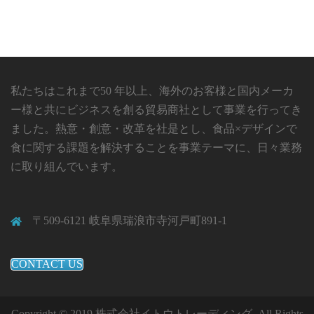
私たちはこれまで50 年以上、海外のお客様と国内メーカ
ー様と共にビジネスを創る貿易商社として事業を行ってき
ました。熱意・創意・改革を社是とし、食品×デザインで
食に関する課題を解決することを事業テーマに、日々業務
に取り組んでいます。
〒509-6121 岐阜県瑞浪市寺河戸町891-1
CONTACT US
Copyright © 2019 株式会社イトウトレーディング All Rights