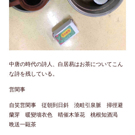
中唐の時代の詩人、白居易はお茶についてこん
な詩を残している。
営閑事
自笑営閑事 従朝到日斜 澆畦引泉脈 掃徑避
蘭芽 暖變墻衣色 晴催木筆花 桃根知酒渇
晩送一甌茶