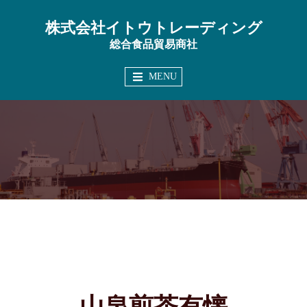
コ
株式会社イトウトレーディング
ン
総合食品貿易商社
テ
ン
MENU
ツ
へ
ス
キ
ッ
プ