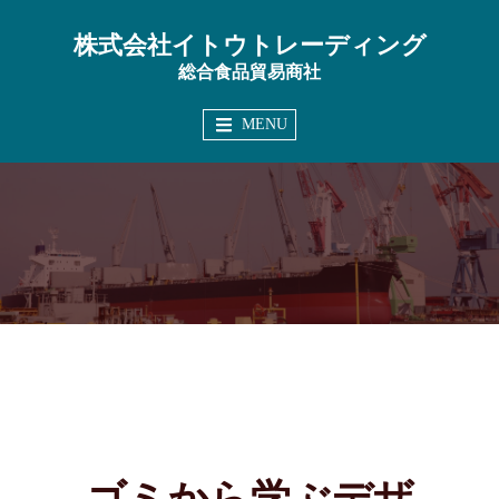
コ
株式会社イトウトレーディング
ン
総合食品貿易商社
テ
ン
MENU
ツ
へ
ス
キ
ッ
プ