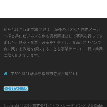
私たちはこれまで50 年以上、海外のお客様と国内メーカ
ー様と共にビジネスを創る貿易商社として事業を行ってき
ました。熱意・創意・改革を社是とし、食品×デザインで
食に関する課題を解決することを事業テーマに、日々業務
に取り組んでいます。
〒509-6121 岐阜県瑞浪市寺河戸町891-1
CONTACT US
Copyright © 2019 株式会社イトウトレーディング All Rights