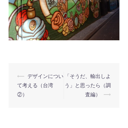
投
⟵
デザインについ
「そうだ、輸出しよ
稿
て考える（台湾
う」と思ったら（調
ナ
②）
査編）
⟶
ビ
ゲ
ー
シ